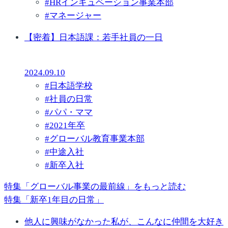
#
HRインキュベーション事業本部
#
マネージャー
【密着】日本語課：若手社員の一日
2024.09.10
#
日本語学校
#
社員の日常
#
パパ・ママ
#
2021年卒
#
グローバル教育事業本部
#
中途入社
#
新卒入社
特集「グローバル事業の最前線」をもっと読む
特集「新卒1年目の日常」
他人に興味がなかった私が、こんなに仲間を大好き