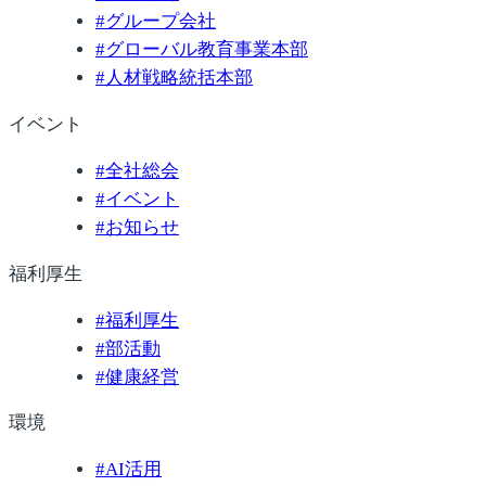
#
グループ会社
#
グローバル教育事業本部
#
人材戦略統括本部
イベント
#
全社総会
#
イベント
#
お知らせ
福利厚生
#
福利厚生
#
部活動
#
健康経営
環境
#
AI活用