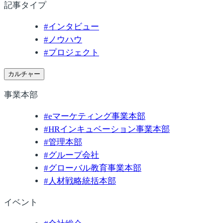
記事タイプ
#
インタビュー
#
ノウハウ
#
プロジェクト
カルチャー
事業本部
#
eマーケティング事業本部
#
HRインキュベーション事業本部
#
管理本部
#
グループ会社
#
グローバル教育事業本部
#
人材戦略統括本部
イベント