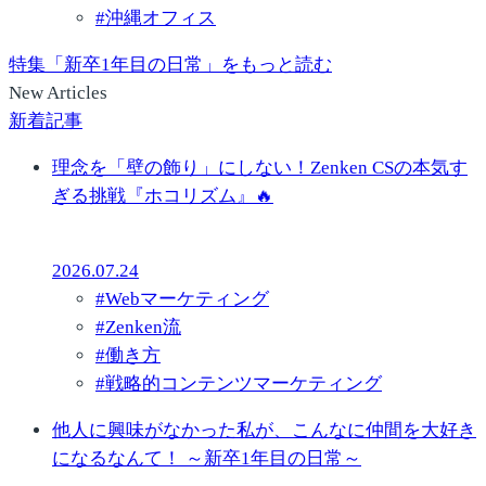
#
沖縄オフィス
特集「新卒1年目の日常」をもっと読む
New Articles
新着記事
理念を「壁の飾り」にしない！Zenken CSの本気す
ぎる挑戦『ホコリズム』🔥
2026.07.24
#
Webマーケティング
#
Zenken流
#
働き方
#
戦略的コンテンツマーケティング
他人に興味がなかった私が、こんなに仲間を大好き
になるなんて！ ～新卒1年目の日常～