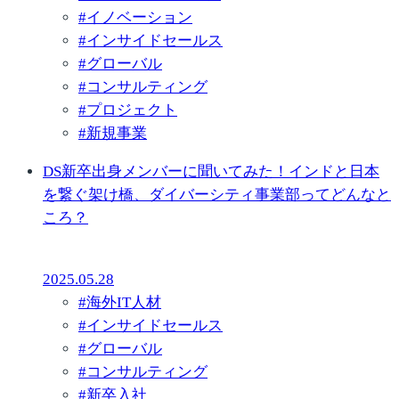
#
イノベーション
#
インサイドセールス
#
グローバル
#
コンサルティング
#
プロジェクト
#
新規事業
DS新卒出身メンバーに聞いてみた！インドと日本
を繋ぐ架け橋、ダイバーシティ事業部ってどんなと
ころ？
2025.05.28
#
海外IT人材
#
インサイドセールス
#
グローバル
#
コンサルティング
#
新卒入社