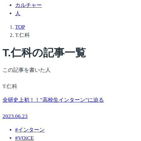
カルチャー
人
TOP
T.仁科
T.仁科
の記事一覧
この記事を書いた人
T.仁科
全研史上初！！”高校生インターン”に迫る
2023.06.23
#
インターン
#
VOiCE