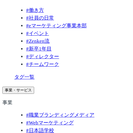
#
働き方
#
社員の日常
#
eマーケティング事業本部
#
イベント
#
Zenken流
#
新卒1年目
#
ディレクター
#
チームワーク
タグ一覧
事業・サービス
事業
#
職業ブランディングメディア
#
Webマーケティング
#
日本語学校