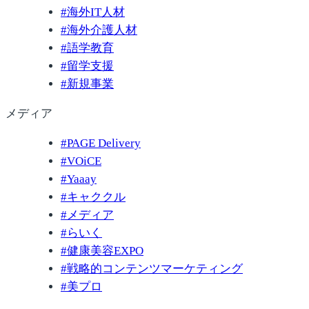
#
海外IT人材
#
海外介護人材
#
語学教育
#
留学支援
#
新規事業
メディア
#
PAGE Delivery
#
VOiCE
#
Yaaay
#
キャククル
#
メディア
#
らいく
#
健康美容EXPO
#
戦略的コンテンツマーケティング
#
美プロ