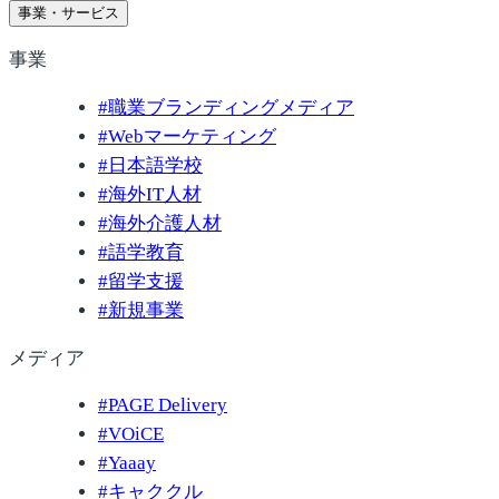
事業・サービス
事業
#
職業ブランディングメディア
#
Webマーケティング
#
日本語学校
#
海外IT人材
#
海外介護人材
#
語学教育
#
留学支援
#
新規事業
メディア
#
PAGE Delivery
#
VOiCE
#
Yaaay
#
キャククル