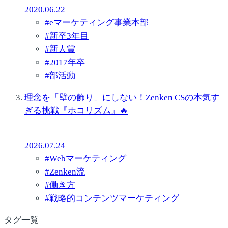
2020.06.22
#
eマーケティング事業本部
#
新卒3年目
#
新人賞
#
2017年卒
#
部活動
理念を「壁の飾り」にしない！Zenken CSの本気す
ぎる挑戦『ホコリズム』🔥
2026.07.24
#
Webマーケティング
#
Zenken流
#
働き方
#
戦略的コンテンツマーケティング
タグ一覧