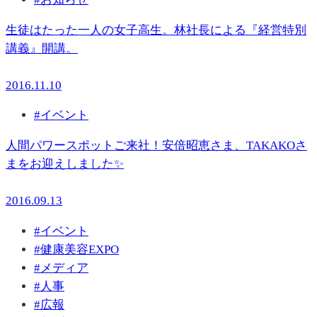
生徒はたった一人の女子高生。林社長による『経営特別
講義』開講。
2016.11.10
#
イベント
人間パワースポットご来社！安倍昭恵さま、TAKAKOさ
まをお迎えしました✨
2016.09.13
#
イベント
#
健康美容EXPO
#
メディア
#
人事
#
広報