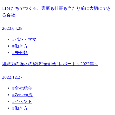
自分たちでつくる、家庭も仕事も当たり前に大切にでき
る会社
2023.04.28
#
パパ・ママ
#
働き方
#
未分類
組織力の強さの秘訣”全創会”レポート～2022年～
2022.12.27
#
全社総会
#
Zenken流
#
イベント
#
働き方