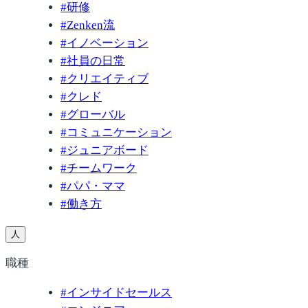
#
研修
#
Zenken流
#
イノベーション
#
社員の日常
#
クリエイティブ
#
クレド
#
グローバル
#
コミュニケーション
#
ジュニアボード
#
チームワーク
#
パパ・ママ
#
働き方
人
職種
#
インサイドセールス