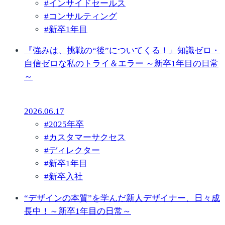
#
インサイドセールス
#
コンサルティング
#
新卒1年目
『強みは、挑戦の“後”についてくる！』知識ゼロ・
自信ゼロな私のトライ＆エラー ～新卒1年目の日常
～
2026.06.17
#
2025年卒
#
カスタマーサクセス
#
ディレクター
#
新卒1年目
#
新卒入社
“デザインの本質”を学んだ新人デザイナー、日々成
長中！～新卒1年目の日常～