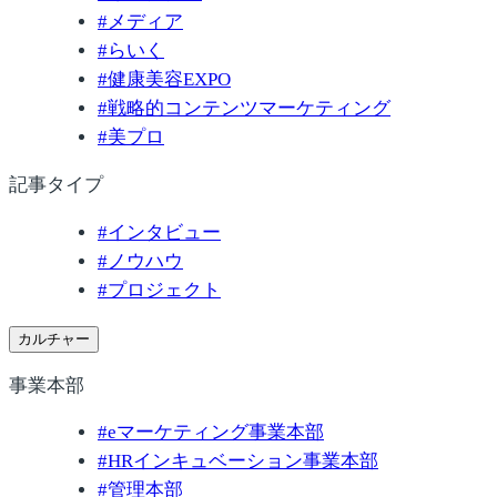
#
メディア
#
らいく
#
健康美容EXPO
#
戦略的コンテンツマーケティング
#
美プロ
記事タイプ
#
インタビュー
#
ノウハウ
#
プロジェクト
カルチャー
事業本部
#
eマーケティング事業本部
#
HRインキュベーション事業本部
#
管理本部