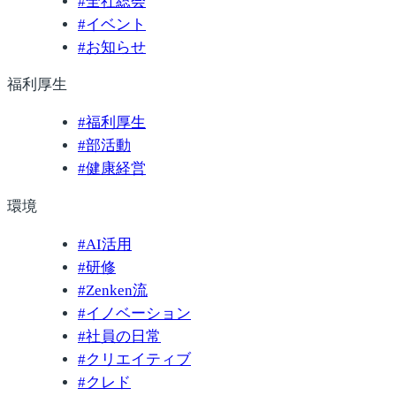
#
全社総会
#
イベント
#
お知らせ
福利厚生
#
福利厚生
#
部活動
#
健康経営
環境
#
AI活用
#
研修
#
Zenken流
#
イノベーション
#
社員の日常
#
クリエイティブ
#
クレド