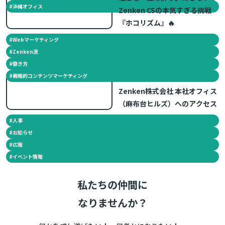
#
沖縄オフィス
Zenken CSの本気すぎる挑戦
『ホコリズム』🔥
#
Webマーケティング
#
Zenken流
#
働き方
#
戦略的コンテンツマーケティング
2025.03.25
Zenken株式会社 本社オフィス
（麻布台ヒルズ）へのアクセス
#
人事
#
お知らせ
#
広報
#
イベント情報
私たちの仲間に
なりませんか？