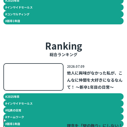
#
2025年卒
年目の日常～
#
インサイドセールス
#
コンサルティング
#
新卒1年目
Ranking
総合ランキング
2026.07.09
他人に興味がなかった私が、こ
んなに仲間を大好きになるなん
て！ ～新卒1年目の日常～
#
2025年卒
#
インサイドセールス
#
社員の日常
#
チームワーク
2026.07.24
#
新卒1年目
理念を「壁の飾り」にしない！