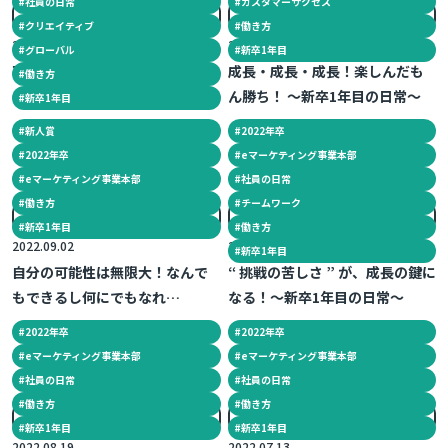
#
社員の日常
#
カスタマーサクセス
#
クリエイティブ
#
働き方
2022.09.30
2022.09.09
#
グローバル
#
新卒1年目
不安で仕方なかった私が前を向
成長・成長・成長！楽しんだも
#
働き方
き続けている理由 ～新卒1年目の
ん勝ち！ ～新卒1年目の日常～
#
新卒1年目
日常～
#
新人賞
#
2022年卒
#
2022年卒
#
eマーケティング事業本部
#
eマーケティング事業本部
#
社員の日常
#
働き方
#
チームワーク
#
新卒1年目
#
働き方
2022.09.02
2022.09.01
#
新卒1年目
自分の可能性は無限大！なんで
“ 挑戦の苦しさ ” が、成長の鍵に
もできるし何にでもなれ
なる！～新卒1年目の日常～
る！！！～新卒1年目の日常～
#
2022年卒
#
2022年卒
#
eマーケティング事業本部
#
eマーケティング事業本部
#
社員の日常
#
社員の日常
#
働き方
#
働き方
#
新卒1年目
#
新卒1年目
2022.08.19
2022.07.13