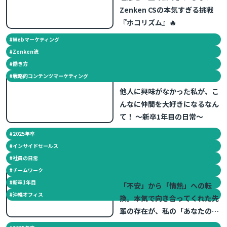
Zenken CSの本気すぎる挑戦
『ホコリズム』🔥
#
Webマーケティング
#
Zenken流
#
働き方
#
戦略的コンテンツマーケティング
2026.07.09
他人に興味がなかった私が、こ
んなに仲間を大好きになるなん
て！ ～新卒1年目の日常～
#
2025年卒
#
インサイドセールス
#
社員の日常
#
チームワーク
2026.06.18
#
新卒1年目
「不安」から「情熱」への転
#
沖縄オフィス
換。本気で向き合ってくれた先
輩の存在が、私の「あなたのた
めに」を加速させた。 ～新卒1