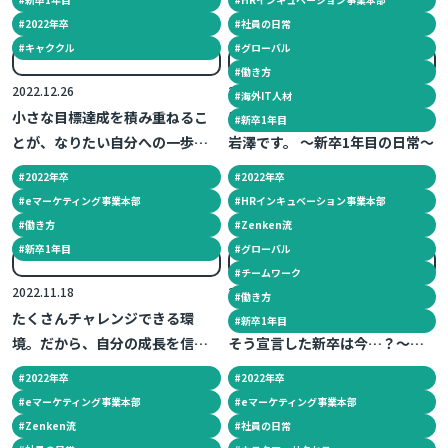
#
2022年卒
#
社員の日常
#
キャククル
#
グローバル
#
働き方
2022.12.26
2022.12.02
#
海外IT人材
小さな目標達成を積み重ねるこ
はじめまして、大人になりたい
#
新卒1年目
とが、なりたい自分への一歩に
岩澤です。 ～新卒1年目の日常～
なる～新卒1年目の日常～
#
2022年卒
#
2022年卒
#
eマーケティング事業本部
#
HRインキュベーション事業本部
#
働き方
#
Zenken流
#
新卒1年目
#
グローバル
#
チームワーク
2022.11.18
2022.11.11
#
働き方
たくさんチャレンジできる環
「定時に帰ることが目標です」
#
新卒1年目
境。だから、自分の成長を信じ
そう宣言した新卒は今…？～新
られる ～新卒1年目の日常～
卒1年目の日常～
#
2022年卒
#
2022年卒
#
eマーケティング事業本部
#
eマーケティング事業本部
#
Zenken流
#
社員の日常