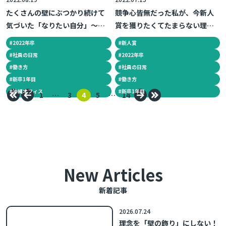
たくさんの壁にぶつかり続けて
競争心皆無だった私が、今新人
気づいた「なりたい自分」～新
賞を獲りたくてたまらない理由
卒1年目の日常～
～新卒1年目の日常～
#
2022年卒
#
新人賞
#
社員の日常
#
2022年卒
#
働き方
#
社員の日常
#
新卒1年目
#
働き方
#
沖縄オフィス
#
新卒1年目
先頭のページへ戻る
ひとつ前のページへ戻る
次のページへ進む
最後のページへ進む
1
…
3
4
5
…
14
New Articles
新着記事
2026.07.24
理念を「壁の飾り」にしない！