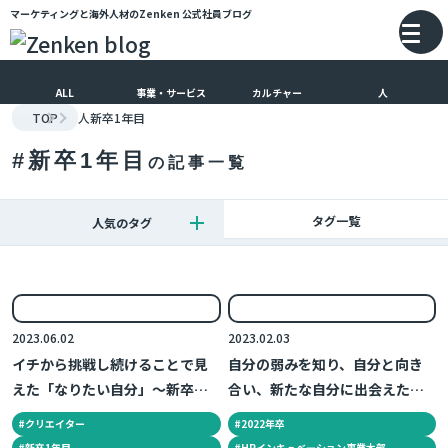
マーケティングと海外人材のZenken
公式社員ブログ
メインコンテンツにスキップ
バ
ALL
事業・サービス
カルチャー
人
TOP
人
新卒1年目
#
新卒1年目
の記事一覧
タグ一覧
人気のタグ
2023.06.02
2023.02.03
イチから挑戦し続けることで見
自分の弱みを知り、自分と向き
えた「なりたい自分」～新卒１
合い、新たな自分に出会えた～
年目の日常～
新卒1年目の日常～
#
クリエイター
#
2022年卒
#
新卒1年目
#
HRインキュベーション事業本部