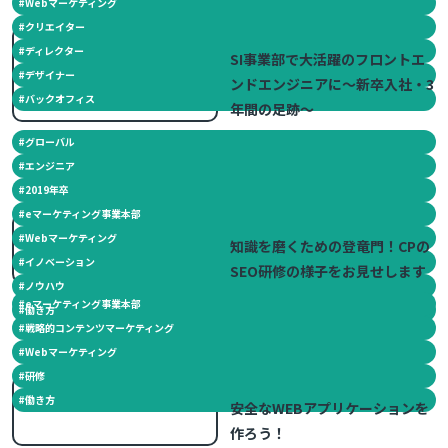
#
Webマーケティング
#
クリエイター
2021.07.01
#
ディレクター
SI事業部で大活躍のフロントエ
#
デザイナー
ンドエンジニアに～新卒入社・3
#
バックオフィス
年間の足跡～
#
グローバル
#
エンジニア
#
2019年卒
#
eマーケティング事業本部
2019.10.02
#
Webマーケティング
知識を磨くための登竜門！CPの
#
イノベーション
SEO研修の様子をお見せします
#
ノウハウ
#
eマーケティング事業本部
#
働き方
#
戦略的コンテンツマーケティング
#
Webマーケティング
#
研修
2019.05.17
#
働き方
安全なWEBアプリケーションを
作ろう！