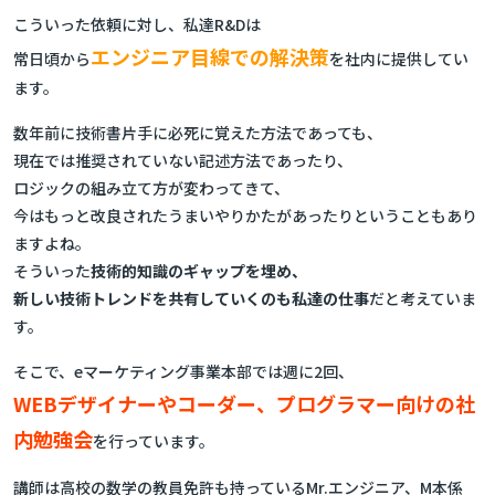
こういった依頼に対し、私達R&Dは
エンジニア目線での解決策
常日頃から
を社内に提供してい
ます。
数年前に技術書片手に必死に覚えた方法であっても、
現在では推奨されていない記述方法であったり、
ロジックの組み立て方が変わってきて、
今はもっと改良されたうまいやりかたがあったりということもあり
ますよね。
そういった
技術的知識のギャップを埋め、
新しい技術トレンドを共有していくのも私達の仕事
だと考えていま
す。
そこで、eマーケティング事業本部では週に2回、
WEBデザイナーやコーダー、プログラマー向けの社
内勉強会
を行っています。
講師は高校の数学の教員免許も持っているMr.エンジニア、M本係