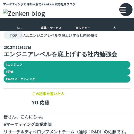
マーケティングと海外人材のZenken
公式社員ブログ
メインコンテンツにスキップ
バ
ALL
事業・サービス
カルチャー
人
TOP
ALL
エンジニアレベルを底上げする社内勉強会
2012年11月27日
エンジニアレベルを底上げする社内勉強会
#
エンジニア
#
研修
#
Webマーケティング
この記事を書いた人
YO.佐藤
皆さん、こんにちは。
eマーケティング事業本部
リサーチ＆ディベロップメントチーム（通称：R&D）の佐藤です。